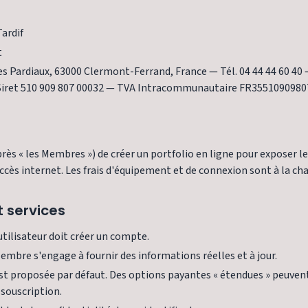
Tardif
t
 Pardiaux, 63000 Clermont-Ferrand, France — Tél. 04 44 44 60 40 
Siret 510 909 807 00032 — TVA Intracommunautaire FR355109098
près « les Membres ») de créer un portfolio en ligne pour exposer leu
ccès internet. Les frais d'équipement et de connexion sont à la char
 services
utilisateur doit créer un compte.
embre s'engage à fournir des informations réelles et à jour.
st proposée par défaut. Des options payantes « étendues » peuvent
 souscription.