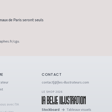
unaux de Paris seront seuls
raphes.fr/cgu.
ME
CONTACT
rateur
contact[@]les-illustrateurs.com
nt
LE SHOP 2026
ous avec l'IA
Stockboard
Tableaux visuels