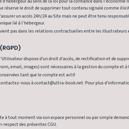
té d'hébergeur au sens de la loi pour la confiance dans l'économie
l se réserve le droit de supprimer tout contenu signalé comme illici
e d'assurer un accès 24h/24 au Site mais ne peut être tenu responsab
ique lié à l'hébergeur.
rvient pas dans les relations contractuelles entre les illustrateurs 
 (RGPD)
tilisateur dispose d'un droit d'accès, de rectification et de supp
(nom, email, images) sont nécessaires à la gestion du compte et à l
onservées tant que le compte est actif.
, contactez-nous à contact@ultra-book.net. Pour plus d'informati
 à tout moment via son espace personnel ou par simple demande 
n-respect des présentes CGU.