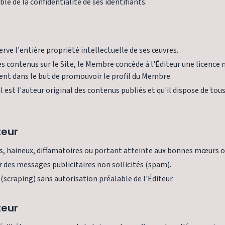
le de la confidentialité de ses identifiants.
serve l'entière propriété intellectuelle de ses œuvres.
ses contenus sur le Site, le Membre concède à l'Éditeur une licence 
ment dans le but de promouvoir le profil du Membre.
 est l'auteur original des contenus publiés et qu'il dispose de tous
teur
es, haineux, diffamatoires ou portant atteinte aux bonnes mœurs ou
er des messages publicitaires non sollicités (spam).
 (scraping) sans autorisation préalable de l'Éditeur.
teur