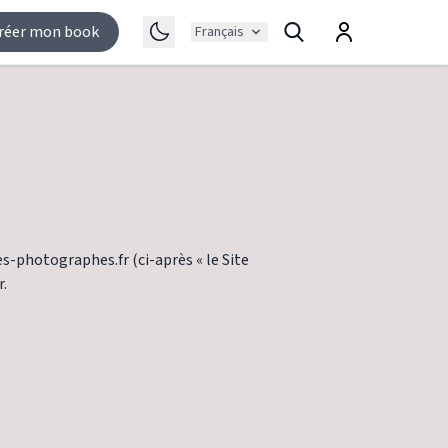
réer mon book
Français
es-photographes.fr (ci-après « le Site
r.