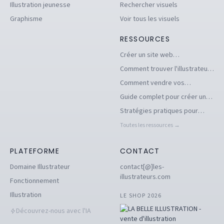
Illustration jeunesse
Rechercher visuels
Graphisme
Voir tous les visuels
RESSOURCES
Créer un site web
d'illustrations pour se
Comment trouver l'illustrateur
démarquer en tant
freelance idéal pour votre
Comment vendre vos
qu'illustrateur
projet
illustrations facilement en ligne
Guide complet pour créer un
book d'illustration en ligne
Stratégies pratiques pour
pour illustrateurs
dénicher des commandes
Toutes les ressources →
d'illustration en 2026
PLATEFORME
CONTACT
Domaine Illustrateur
contact[@]les-
illustrateurs.com
Fonctionnement
Illustration
LE SHOP 2026
Découvrez-nous avec l'IA